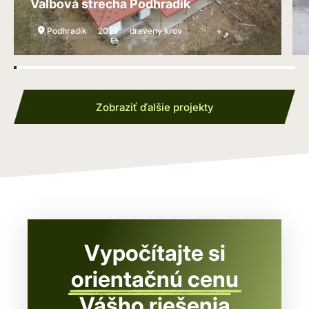
Valbová strecha Podhradík
Podhradík
2026
drevený krov
Zobraziť ďalšie projekty
Vypočítajte si
orientačnú cenu
Vášho riešenia