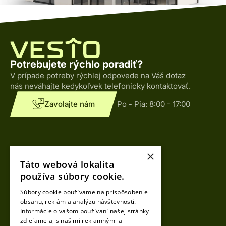
Potrebujete rýchlo poradiť?
V prípade potreby rýchlej odpovede na Váš dotaz
nás neváhajte kedykoľvek telefonicky kontaktovať.
Zavolajte nám
Po - Pia:
8:00 - 17:00
Kontakty
×
Táto webová lokalita
Tomáš Loy
používa súbory cookie.
CEO
Súbory cookie používame na prispôsobenie
+421 918 490 990
obsahu, reklám a analýzu návštevnosti.
info@vesto.sk
Informácie o vašom používaní našej stránky
zdieľame aj s našimi reklamnými a