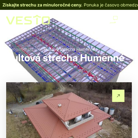
Získajte strechu za minuloročné ceny.
Ponuka je časovo obmedz
Domov
/
Realizácie
/
Pultová strecha Humenné
Pultová strecha Humenné