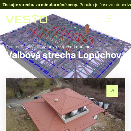
Získajte strechu za minuloročné ceny.
Ponuka je časovo obmedz
Domov
/
Realizácie
/
Valbová strecha Lopúchov
Valbová strecha Lopúchov