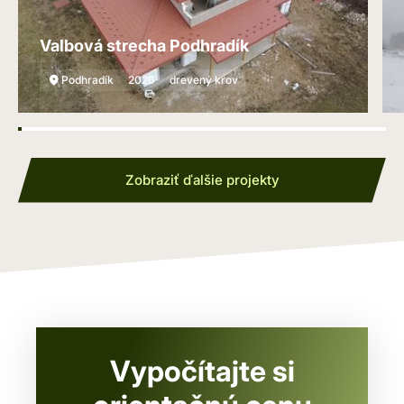
Valbová strecha Podhradík
Podhradík
2026
drevený krov
Zobraziť ďalšie projekty
Vypočítajte si