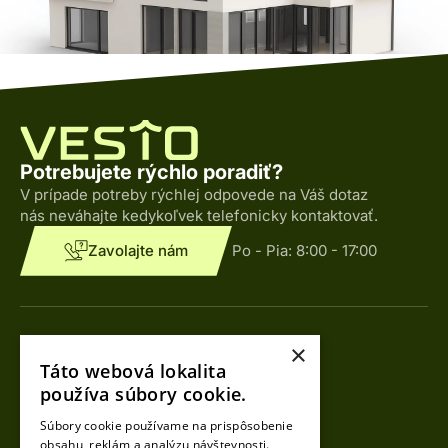
Potrebujete rýchlo poradiť?
V prípade potreby rýchlej odpovede na Váš dotaz
nás neváhajte kedykoľvek telefonicky kontaktovať.
Zavolajte nám
Po - Pia:
8:00 - 17:00
Kontakty
×
Táto webová lokalita
Tomáš Loy
používa súbory cookie.
CEO
Súbory cookie používame na prispôsobenie
+421 918 490 990
obsahu, reklám a analýzu návštevnosti.