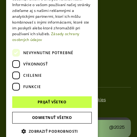
info@vesto.sk
Informácie o vašom používaní našej stránky
zdieľame aj s našimi reklamnými a
analytickými partnermi, ktorí ich môžu
kombinovať s inými informáciami, ktoré ste
Igor Mikula
im poskytli alebo ktoré zhromaždili pri
CEO
používaní ich služieb.
Zásady ochrany
osobných údajov
+421 904 536 141
info@vesto.sk
NEVYHNUTNE POTREBNÉ
VÝKONNOSŤ
CIELENIE
FUNKCIE
Spracovanie osobných údajov
Nastavenia cookies
PRIJAŤ VŠETKO
© 2025 VESTO. Všetky práva vyhradené.
ODMIETNUŤ VŠETKO
Designed & developed by
@2025
dpMarketingGroup
ZOBRAZIŤ PODROBNOSTI