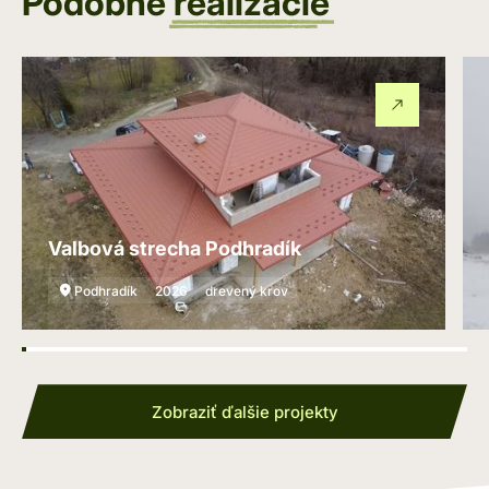
Podobné
realizácie
Valbová strecha Podhradík
Podhradík
2026
drevený krov
Zobraziť ďalšie projekty