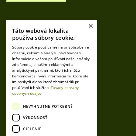
Kontakty
×
Táto webová lokalita
Tomáš Loy
používa súbory cookie.
CEO
Súbory cookie používame na prispôsobenie
+421 918 490 990
obsahu, reklám a analýzu návštevnosti.
info@vesto.sk
Informácie o vašom používaní našej stránky
zdieľame aj s našimi reklamnými a
analytickými partnermi, ktorí ich môžu
kombinovať s inými informáciami, ktoré ste
Igor Mikula
im poskytli alebo ktoré zhromaždili pri
CEO
používaní ich služieb.
Zásady ochrany
osobných údajov
+421 904 536 141
info@vesto.sk
NEVYHNUTNE POTREBNÉ
VÝKONNOSŤ
CIELENIE