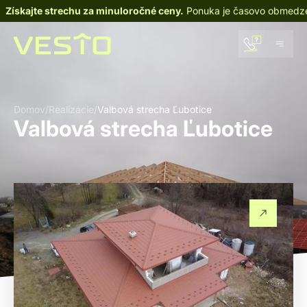
Získajte strechu za minuloročné ceny.
Ponuka je časovo obmedz
Domov
/
Realizácie
/
Valbová strecha Ľubotice
Valbová strecha Ľubotice