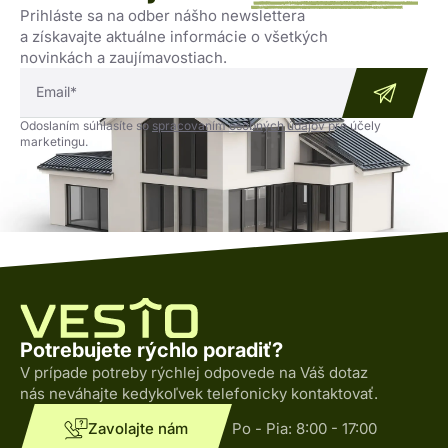
Prihláste sa na odber nášho newslettera
a získavajte aktuálne informácie o všetkých
novinkách a zaujímavostiach.
Odoslaním súhlasíte so
spracovaním osobných údajov
pre účely
marketingu.
Potrebujete rýchlo poradiť?
V prípade potreby rýchlej odpovede na Váš dotaz
nás neváhajte kedykoľvek telefonicky kontaktovať.
Zavolajte nám
Po - Pia:
8:00 - 17:00