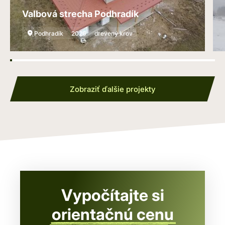
Valbová strecha Podhradík
Podhradík
2026
drevený krov
Zobraziť ďalšie projekty
Vypočítajte si
orientačnú cenu