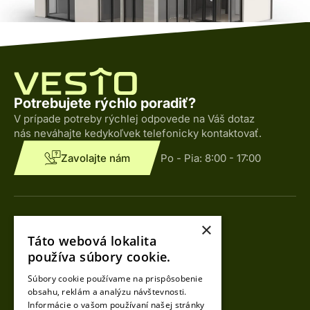
Potrebujete rýchlo poradiť?
V prípade potreby rýchlej odpovede na Váš dotaz
nás neváhajte kedykoľvek telefonicky kontaktovať.
Zavolajte nám
Po - Pia:
8:00 - 17:00
Kontakty
×
Táto webová lokalita
Tomáš Loy
používa súbory cookie.
CEO
Súbory cookie používame na prispôsobenie
+421 918 490 990
obsahu, reklám a analýzu návštevnosti.
info@vesto.sk
Informácie o vašom používaní našej stránky