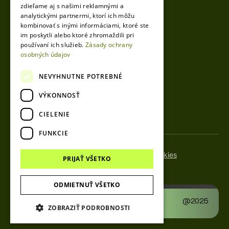
zdieľame aj s našimi reklamnými a
analytickými partnermi, ktorí ich môžu
kombinovať s inými informáciami, ktoré ste
Igor Mikula
im poskytli alebo ktoré zhromaždili pri
CEO
používaní ich služieb.
Zásady ochrany
osobných údajov
+421 904 536 141
info@vesto.sk
NEVYHNUTNE POTREBNÉ
VÝKONNOSŤ
CIELENIE
FUNKCIE
Spracovanie osobných údajov
Nastavenia cookies
PRIJAŤ VŠETKO
© 2025 VESTO. Všetky práva vyhradené.
ODMIETNUŤ VŠETKO
Designed & developed by
@2025
dpMarketingGroup
ZOBRAZIŤ PODROBNOSTI