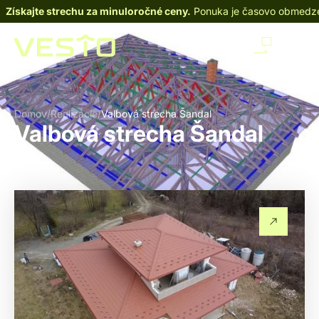
Získajte strechu za minuloročné ceny.
Ponuka je časovo obmedz
Domov
/
Realizácie
/
Valbová strecha Šandal
Valbová strecha Šandal