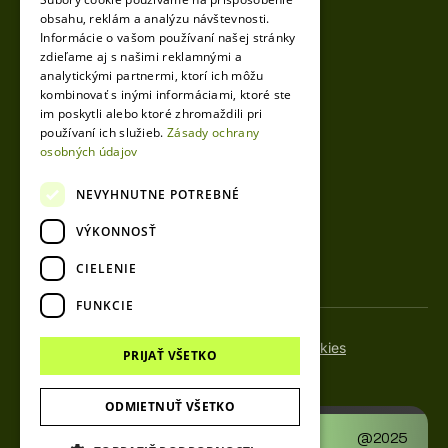
+421 918 490 990
obsahu, reklám a analýzu návštevnosti.
info@vesto.sk
Informácie o vašom používaní našej stránky
zdieľame aj s našimi reklamnými a
analytickými partnermi, ktorí ich môžu
kombinovať s inými informáciami, ktoré ste
Igor Mikula
im poskytli alebo ktoré zhromaždili pri
CEO
používaní ich služieb.
Zásady ochrany
osobných údajov
+421 904 536 141
info@vesto.sk
NEVYHNUTNE POTREBNÉ
VÝKONNOSŤ
CIELENIE
FUNKCIE
Spracovanie osobných údajov
Nastavenia cookies
PRIJAŤ VŠETKO
© 2025 VESTO. Všetky práva vyhradené.
ODMIETNUŤ VŠETKO
Designed & developed by
@2025
dpMarketingGroup