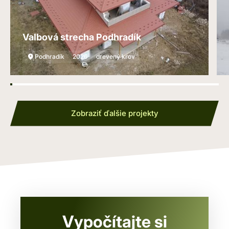
Valbová strecha Podhradík
Podhradík
2026
drevený krov
Zobraziť ďalšie projekty
Vypočítajte si