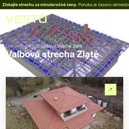
Získajte strechu za minuloročné ceny.
Ponuka je časovo obmedz
Domov
/
Realizácie
/
Valbová strecha Zlaté
Valbová strecha Zlaté