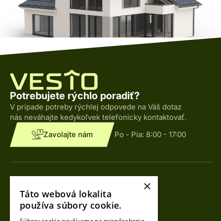
Potrebujete rýchlo poradiť?
V prípade potreby rýchlej odpovede na Váš dotaz
nás neváhajte kedykoľvek telefonicky kontaktovať.
Zavolajte nám
Po - Pia:
8:00 - 17:00
Kontakty
×
Táto webová lokalita
Tomáš Loy
používa súbory cookie.
CEO
Súbory cookie používame na prispôsobenie